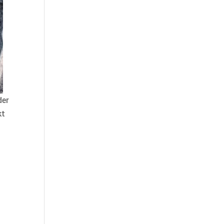
der
kt